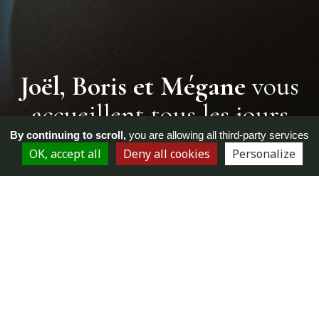
Joël, Boris et Mégane
vous
accueillent tous les jours
avec pour seule
By continuing to scroll,
you are allowing all third-party services
OK, accept all
Deny all cookies
Personalize
préoccupation de vous faire
passer une agréable journée.