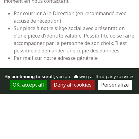
moment en nous contactant:
Par courrier à la Direction (en recommandé avec
accusé de réception)
Sur place à notre siège social avec présentation
d’une pièce d’identité valable. Possibilité de se faire
accompagner par la personne de son choix. Il est
possible de demander une copie des données
Par mail sur notre adresse générale
Le (les) responsable de la base de données dispose d’un
By continuing to scroll,
you are allowing all third-party services
délai de réponse maximal de 2 mois à compter de la
OK, accept all
Deny all cookies
Personalize
demande, qu’elle ait été exercée par voie postale ou sur
place.
3.2. Modification de vos abonnements et préférences
Vous pouvez aussi modifier librement vos abonnements
à nos communications en cliquant sur les liens de
désabonnement en bas de chacune de nos